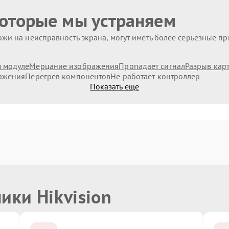
которые мы устраняем
жи на неисправность экрана, могут иметь более серьезные п
 модуле
Мерцание изображения
Пропадает сигнал
Разрыв кар
ажения
Перегрев компонентов
Не работает контроллер
Показать еще
ики Hikvision