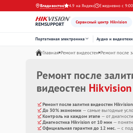
Владивосток
4.9 на Яндекс
Ежедневно с 9:00
Сервисный центр Hikvision
REMSUPPORT
Портативная электроника
Аудио и видеотехн
Главная
Ремонт видеостен
Ремонт после з
Ремонт после залит
видеостен
Hikvision
Ремонт после залития видеостен Hikvision
До 30% экономии
— самые выгодные усл
Контроль на каждом этапе
— от диагност
Диагностика Hikvision от 10 мин
— понятн
Официальная гарантия до 12 мес.
— с под