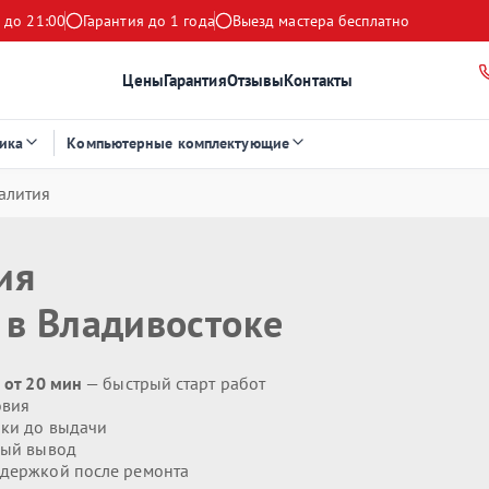
 до 21:00
Гарантия до 1 года
Выезд мастера бесплатно
Цены
Гарантия
Отзывы
Контакты
ика
Компьютерные комплектующие
алития
ия
в Владивостоке
 от 20 мин
— быстрый старт работ
овия
ики до выдачи
ый вывод
держкой после ремонта