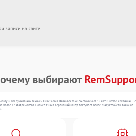
и записи на сайте
очему выбирают
RemSuppo
монту и обслуживанию техники Hikvision в Владивостоке со стажем от 10 лет. В штате компании —
о более 12 000 ремонтов. Ежемесячно в сервисный центр поступает более 300 устройств, включая ,
ы.