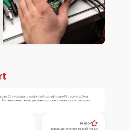
rt
 свыше 22 инженеров с профильной квалификацией. За время работы
 , . Мы выполняем ремонт различного уровня сложности и гарантируем
50 000+
довольных клиентов по всей России