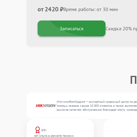
от 2420 ₽
Время работы: от 30 мин
Записаться
Скидка 20% пр
П
HikvisionRemSupport — экспертный сервисный центр по ре
помощь оказана свыше 10 000 клиентов, а также выполнен
высокое качество обслуживания благодаря опыту команд
13+
лет опыта в ремонте техники