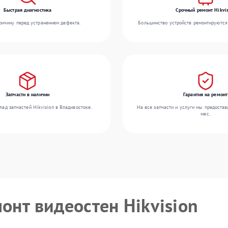
Быстрая диагностика
Срочный ремонт Hikvis
ичину перед устранением дефекта.
Большинство устройств ремонтируются 
Запчасти в наличии
Гарантия на ремонт
ад запчастей Hikvision в Владивостоке.
На все запчасти и услуги мы предостав
мес.
онт видеостен Hikvision