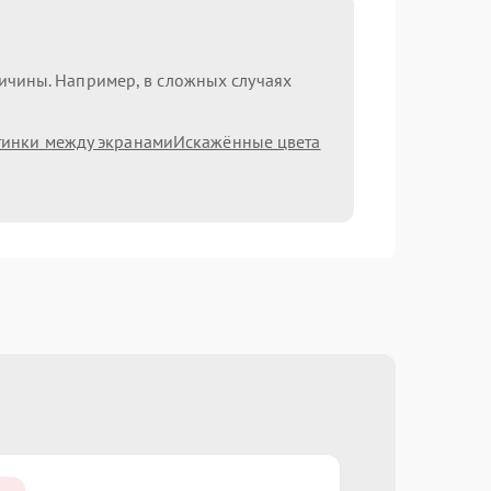
ричины. Например, в сложных случаях
тинки между экранами
Искажённые цвета