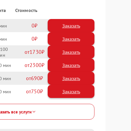
нта
Стоимость
0
Заказать
0
Заказать
100
1730
2300
0
690
0
750
0
азать все услуги