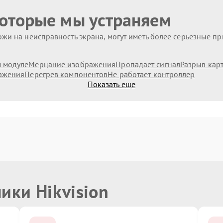
которые мы устраняем
жи на неисправность экрана, могут иметь более серьезные п
 модуле
Мерцание изображения
Пропадает сигнал
Разрыв кар
ажения
Перегрев компонентов
Не работает контроллер
Показать еще
ики Hikvision