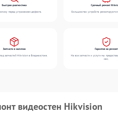
Быстрая диагностика
Срочный ремонт Hikvis
ичину перед устранением дефекта.
Большинство устройств ремонтируются 
Запчасти в наличии
Гарантия на ремонт
ад запчастей Hikvision в Владивостоке.
На все запчасти и услуги мы предостав
мес.
онт видеостен Hikvision