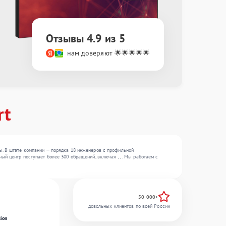
Отзывы 4.9 из 5
нам доверяют 🌟🌟🌟🌟🌟
rt
ы. В штате компании — порядка 18 инженеров с профильной
й центр поступает более 300 обращений, включая , , . Мы работаем с
50 000+
довольных клиентов по всей России
ion