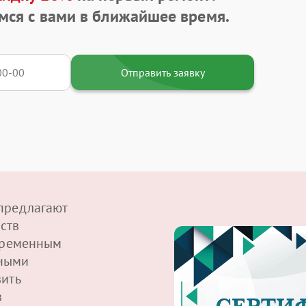
мся с вами в ближайшее время.
Отправить заявку
предлагают
ств
овременным
ными
вить
в