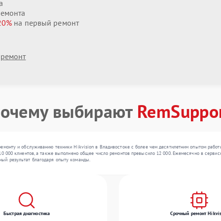
а
ремонта
20%
на первый ремонт
 ремонт
очему выбирают
RemSuppo
емонту и обслуживанию техники Hikvision в Владивостоке с более чем десятилетним опытом работ
0 000 клиентов, а также выполнено общее число ремонтов превысило 12 000. Ежемесячно в сервисны
ный результат благодаря опыту команды.
Быстрая диагностика
Срочный ремонт Hikvis