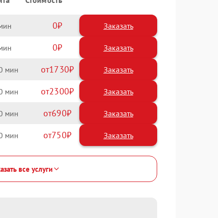
нта
Стоимость
0
Заказать
0
Заказать
1730
0
2300
0
690
0
750
0
азать все услуги