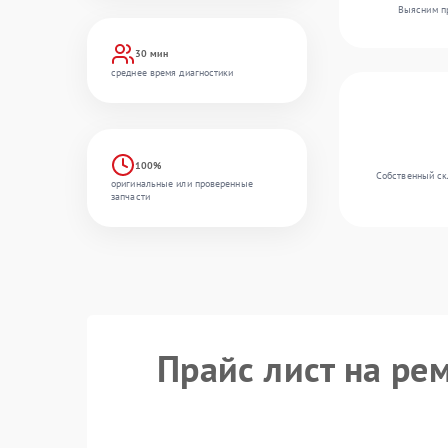
Выясним пр
30 мин
среднее время диагностики
100%
Собственный скл
оригинальные или проверенные
запчасти
Прайс лист на ре