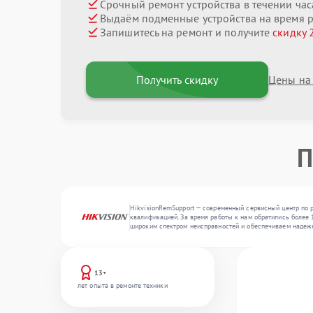
Срочный ремонт устройства в течении час
Выдаём подменные устройства на время 
Запишитесь на ремонт и получите
скидку 
Получить скидку
Цены на
П
HikvisionRemSupport — современный сервисный центр по р
квалификацией. За время работы к нам обратились более 1
широким спектром неисправностей и обеспечиваем надеж
13+
лет опыта в ремонте техники