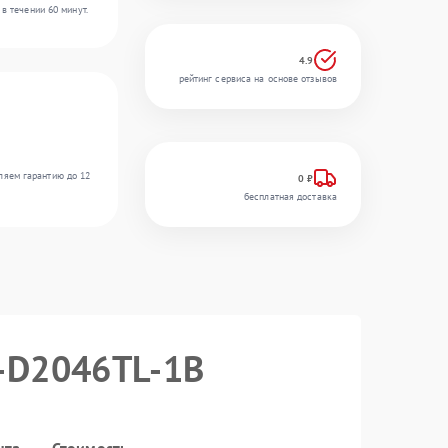
в течении 60 минут.
4.9
рейтинг сервиса на основе отзывов
ляем гарантию до 12
0 ₽
бесплатная доставка
S‑D2046TL‑1B