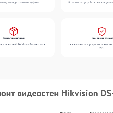
ичину перед устранением дефекта.
Большинство устройств ремонтируются 
Запчасти в наличии
Гарантия на ремонт
ад запчастей Hikvision в Владивостоке.
На все запчасти и услуги мы предостав
мес.
монт видеостен Hikvision D