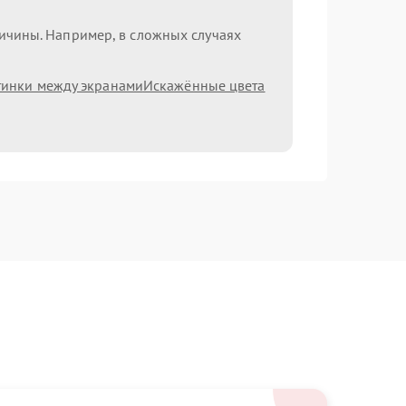
ричины. Например, в сложных случаях
тинки между экранами
Искажённые цвета