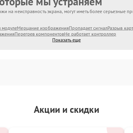
которые мы устраняем
жи на неисправность экрана, могут иметь более серьезные п
 модуле
Мерцание изображения
Пропадает сигнал
Разрыв кар
ажения
Перегрев компонентов
Не работает контроллер
Показать еще
Акции и скидки