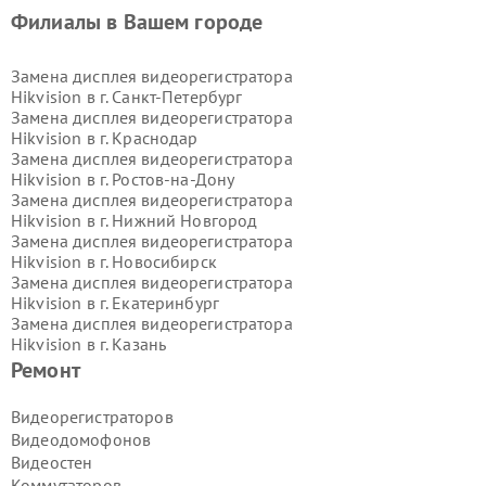
Филиалы в Вашем городе
Замена дисплея видеорегистратора
Hikvision в г.
Санкт-Петербург
Замена дисплея видеорегистратора
Hikvision в г.
Краснодар
Замена дисплея видеорегистратора
Hikvision в г.
Ростов-на-Дону
Замена дисплея видеорегистратора
Hikvision в г.
Нижний Новгород
Замена дисплея видеорегистратора
Hikvision в г.
Новосибирск
Замена дисплея видеорегистратора
Hikvision в г.
Екатеринбург
Замена дисплея видеорегистратора
Hikvision в г.
Казань
Замена дисплея видеорегистратора
Ремонт
Hikvision в г.
Воронеж
Замена дисплея видеорегистратора
Видеорегистраторов
Hikvision в г.
Волгоград
Видеодомофонов
Замена дисплея видеорегистратора
Видеостен
Hikvision в г.
Самара
Коммутаторов