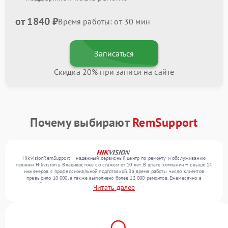
от 1840 ₽
Время работы: от 30 мин
Записаться
Скидка 20% при записи на сайте
Почему выбирают
RemSupport
HikvisionRemSupport — надежный сервисный центр по ремонту и обслуживанию
техники Hikvision в Владивостоке со стажем от 10 лет. В штате компании — свыше 14
инженеров с профессиональной подготовкой. За время работы число клиентов
превысило 10 000, а также выполнено более 12 000 ремонтов. Ежемесячно в
сервисный центр поступает более 300 устройств, включая , , . Мы беремся за задачи
Читать далее
любой сложности и поддерживаем высокий стандарт качества благодаря
использованию современного оборудования.