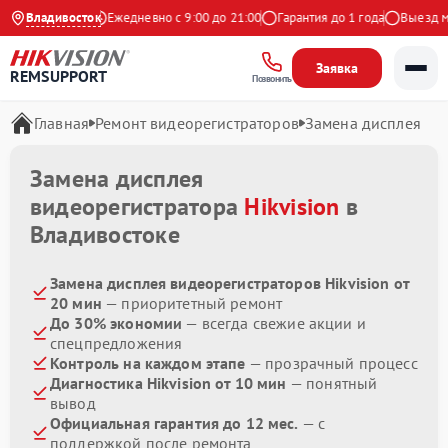
4.9 на Яндекс
Владивосток
Ежедневно с 9:00 до 21:00
Гарантия до 1 года
Выезд мас
Заявка
REMSUPPORT
Позвонить
Главная
Ремонт видеорегистраторов
Замена дисплея
Замена дисплея
видеорегистратора
Hikvision
в
Владивостоке
Замена дисплея видеорегистраторов Hikvision от
20 мин
— приоритетный ремонт
До 30% экономии
— всегда свежие акции и
спецпредложения
Контроль на каждом этапе
— прозрачный процесс
Диагностика Hikvision от 10 мин
— понятный
вывод
Официальная гарантия до 12 мес.
— с
поддержкой после ремонта