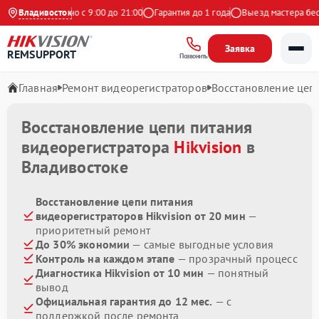
екс
Владивосток
Ежедневно с 9:00 до 21:00
Гарантия до 1 года
Выезд мастера бесп
Заявка
REMSUPPORT
Позвонить
Главная
Ремонт видеорегистраторов
Восстановление цеп
Восстановление цепи питания
видеорегистратора
Hikvision
в
Владивостоке
Восстановление цепи питания
видеорегистраторов Hikvision от 20 мин
—
приоритетный ремонт
До 30% экономии
— самые выгодные условия
Контроль на каждом этапе
— прозрачный процесс
Диагностика Hikvision от 10 мин
— понятный
вывод
Официальная гарантия до 12 мес.
— с
поддержкой после ремонта