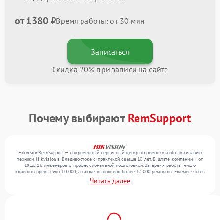
от 1380 ₽
Время работы: от 30 мин
Записаться
Скидка 20% при записи на сайте
Почему выбирают
RemSupport
HikvisionRemSupport — современный сервисный центр по ремонту и обслуживанию
техники Hikvision в Владивостоке с практикой свыше 10 лет. В штате компании — от
10 до 16 инженеров с профессиональной подготовкой. За время работы число
клиентов превысило 10 000, а также выполнено более 12 000 ремонтов. Ежемесячно в
сервисный центр поступает более 300 обращений, включая , , . Мы беремся за задачи
Читать далее
любой сложности и гарантируем высокое качество обслуживания благодаря
использованию современного оборудования.