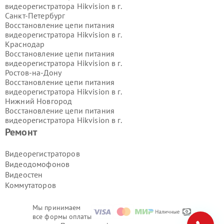
видеорегистратора Hikvision в г.
Санкт-Петербург
Восстановление цепи питания
видеорегистратора Hikvision в г.
Краснодар
Восстановление цепи питания
видеорегистратора Hikvision в г.
Ростов-на-Дону
Восстановление цепи питания
видеорегистратора Hikvision в г.
Нижний Новгород
Восстановление цепи питания
видеорегистратора Hikvision в г.
Новосибирск
Ремонт
Восстановление цепи питания
видеорегистратора Hikvision в г.
Видеорегистраторов
Екатеринбург
Видеодомофонов
Восстановление цепи питания
Видеостен
видеорегистратора Hikvision в г.
Коммутаторов
Казань
Восстановление цепи питания
видеорегистратора Hikvision в г.
Мы принимаем
Воронеж
все формы оплаты