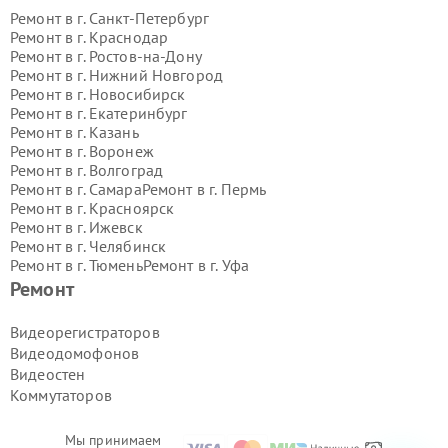
Ремонт в г.
Санкт-Петербург
Ремонт в г.
Краснодар
Ремонт в г.
Ростов-на-Дону
Ремонт в г.
Нижний Новгород
Ремонт в г.
Новосибирск
Ремонт в г.
Екатеринбург
Ремонт в г.
Казань
Ремонт в г.
Воронеж
Ремонт в г.
Волгоград
Ремонт в г.
Самара
Ремонт в г.
Пермь
Ремонт в г.
Красноярск
Ремонт в г.
Ижевск
Ремонт в г.
Челябинск
Ремонт в г.
Тюмень
Ремонт в г.
Уфа
Ремонт в г.
Омск
Ремонт в г.
Иркутск
Ремонт
Ремонт в г.
Ярославль
Ремонт в г.
Саратов
Видеорегистраторов
Ремонт в г.
Барнаул
Видеодомофонов
Ремонт в г.
Тольятти
Видеостен
Ремонт в г.
Хабаровск
Коммутаторов
Ремонт в г.
Томск
Ремонт в г.
Ульяновск
Ремонт в г.
Киров
Мы принимаем