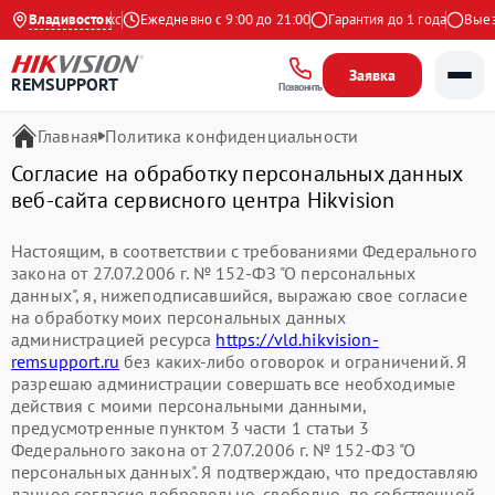
4.9 на Яндекс
Владивосток
Ежедневно с 9:00 до 21:00
Гарантия до 1 года
Выезд
Заявка
REMSUPPORT
Позвонить
Главная
Политика конфиденциальности
Согласие на обработку персональных данных
веб-сайта сервисного центра Hikvision
Настоящим, в соответствии с требованиями Федерального
закона от 27.07.2006 г. № 152-ФЗ "О персональных
данных", я, нижеподписавшийся, выражаю свое согласие
на обработку моих персональных данных
администрацией ресурса
https://vld.hikvision-
remsupport.ru
без каких-либо оговорок и ограничений. Я
разрешаю администрации совершать все необходимые
действия с моими персональными данными,
предусмотренные пунктом 3 части 1 статьи 3
Федерального закона от 27.07.2006 г. № 152-ФЗ "О
персональных данных". Я подтверждаю, что предоставляю
данное согласие добровольно, свободно, по собственной