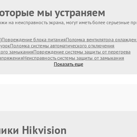
которые мы устраняем
жи на неисправность экрана, могут иметь более серьезные п
)
Повреждение блока питания
Поломка вентилятора охлажден
рузок
Поломка системы автоматического отключения
кого замыкания
Повреждение системы защиты от перегрева
напряжения
Неисправность системы защиты от замыкания
Показать еще
ики Hikvision