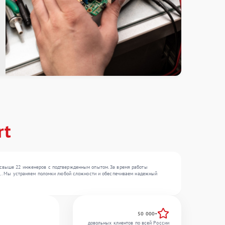
rt
— свыше 22 инженеров с подтвержденным опытом. За время работы
, , . Мы устраняем поломки любой сложности и обеспечиваем надежный
50 000+
довольных клиентов по всей России