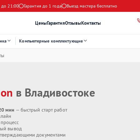
 до 21:00
Гарантия до 1 года
Выезд мастера бесплатно
Цены
Гарантия
Отзывы
Контакты
ика
Компьютерные комплектующие
ты
ion
в Владивостоке
20 мин
— быстрый старт работ
нлайн
 процесс
ый вывод
дтверждающими документами