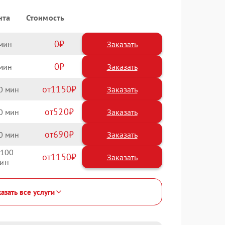
нта
Стоимость
0
Заказать
0
Заказать
1150
0
520
0
690
0
100
1150
азать все услуги