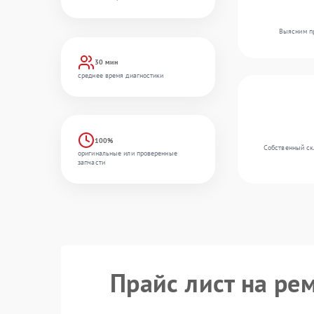
Выясним пр
30 мин
среднее время диагностики
100%
Собственный скл
оригинальные или проверенные
запчасти
Прайс лист на ре