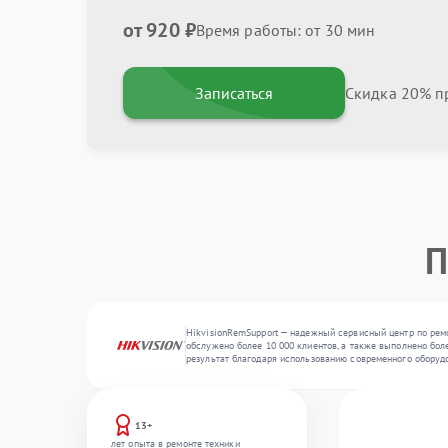
от 920 ₽
Время работы: от 30 мин
Записаться
Скидка 20% пр
П
HikvisionRemSupport — надежный сервисный центр по ремо
обслужено более 10 000 клиентов, а также выполнено бол
результат благодаря использованию современного оборуд
13+
лет опыта в ремонте техники