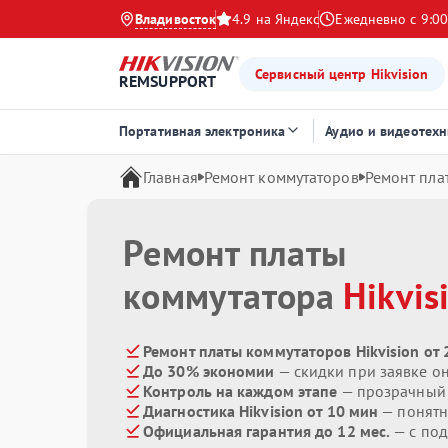
Владивосток
4.9 на Яндекс
Ежедневно с 9:00
Сервисный центр Hikvision
REMSUPPORT
Портативная электроника
Аудио и видеотехн
Главная
Ремонт коммутаторов
Ремонт пла
Ремонт платы
коммутатора
Hikvis
Ремонт платы коммутаторов Hikvision от 
До 30% экономии
— скидки при заявке о
Контроль на каждом этапе
— прозрачный
Диагностика Hikvision от 10 мин
— понятн
Официальная гарантия до 12 мес.
— с по