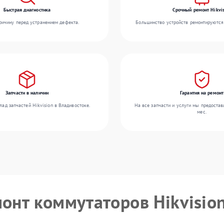
Быстрая диагностика
Срочный ремонт Hikvis
ичину перед устранением дефекта.
Большинство устройств ремонтируются 
Запчасти в наличии
Гарантия на ремонт
ад запчастей Hikvision в Владивостоке.
На все запчасти и услуги мы предостав
мес.
монт коммутаторов Hikvisio