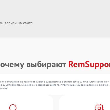
и записи на сайте
очему выбирают
RemSuppo
нту и обслуживанию техники Hikvision в Владивостоке с опытом более 10 лет. В штате компании 
ее 12 000 ремонтов. Ежемесячно в сервисный центр поступает свыше 300 единиц техники, включая 
ования.