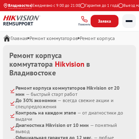
4.9 на Яндекс
Владивосток
Ежедневно с 9:00 до 21:00
Гарантия до 1 года
Выезд маст
Заявка
REMSUPPORT
Позвонить
Главная
Ремонт коммутаторов
Ремонт корпуса
Ремонт корпуса
коммутатора
Hikvision
в
Владивостоке
Ремонт корпуса коммутаторов Hikvision от 20
мин
— быстрый старт работ
До 30% экономии
— всегда свежие акции и
спецпредложения
Контроль на каждом этапе
— от диагностики до
выдачи
Диагностика Hikvision от 10 мин
— понятный
вывод
Официальная гарантия до 12 мес.
— любые