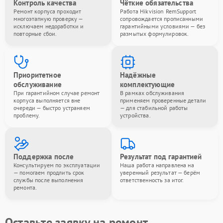
Контроль качества
Чёткие обязательства
Ремонт корпуса проходит
Работа Hikvision RemSupport
многоэтапную проверку —
сопровождается прописанными
исключаем недоработки и
гарантийными условиями — без
повторные сбои.
размытых формулировок.
Приоритетное
Надёжные
обслуживание
комплектующие
При гарантийном случае ремонт
В рамках обслуживания
корпуса выполняется вне
применяем проверенные детали
очереди — быстро устраняем
— для стабильной работы
проблему.
устройства.
Поддержка после
Результат под гарантией
Консультируем по эксплуатации
Наша работа направлена на
— помогаем продлить срок
уверенный результат — берём
службы после выполнения
ответственность за итог.
ремонта.
Оставьте заявку на ремонт