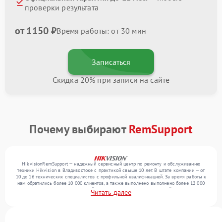
проверки результата
от 1150 ₽
Время работы: от 30 мин
Записаться
Скидка 20% при записи на сайте
Почему выбирают
RemSupport
HikvisionRemSupport — надежный сервисный центр по ремонту и обслуживанию
техники Hikvision в Владивостоке с практикой свыше 10 лет. В штате компании — от
10 до 16 технических специалистов с профильной квалификацией. За время работы к
нам обратились более 10 000 клиентов, а также выполнено выполнено более 12 000
ремонтов. Ежемесячно в сервисный центр поступает более 300 устройств, включая , , .
Читать далее
Мы устраняем поломки любой сложности и поддерживаем высокий стандарт
качества благодаря опыту команды.