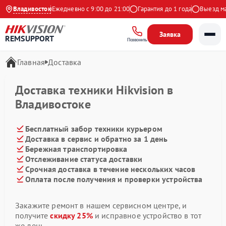
4.9 на Яндекс
Владивосток
Ежедневно с 9:00 до 21:00
Гарантия до 1 года
Выезд мас
Заявка
REMSUPPORT
Позвонить
Главная
Доставка
Доставка техники Hikvision в
Владивостоке
Бесплатный забор техники курьером
Доставка в сервис и обратно за 1 день
Бережная транспортировка
Отслеживание статуса доставки
Срочная доставка в течение нескольких часов
Оплата после получения и проверки устройства
Закажите ремонт в нашем сервисном центре, и
получите
скидку 25%
и исправное устройство в тот
же день