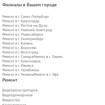
Филиалы в Вашем городе
Ремонт в г.
Санкт-Петербург
Ремонт в г.
Краснодар
Ремонт в г.
Ростов-на-Дону
Ремонт в г.
Нижний Новгород
Ремонт в г.
Новосибирск
Ремонт в г.
Екатеринбург
Ремонт в г.
Казань
Ремонт в г.
Воронеж
Ремонт в г.
Волгоград
Ремонт в г.
Самара
Ремонт в г.
Пермь
Ремонт в г.
Красноярск
Ремонт в г.
Ижевск
Ремонт в г.
Челябинск
Ремонт в г.
Тюмень
Ремонт в г.
Уфа
Ремонт в г.
Омск
Ремонт в г.
Иркутск
Ремонт
Ремонт в г.
Ярославль
Ремонт в г.
Саратов
Видеорегистраторов
Ремонт в г.
Барнаул
Видеодомофонов
Ремонт в г.
Тольятти
Видеостен
Ремонт в г.
Хабаровск
Коммутаторов