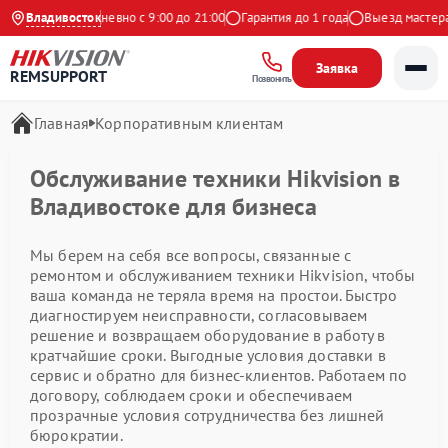
а Яндекс
Владивосток
Ежедневно с 9:00 до 21:00
Гарантия до 1 года
Выезд мастера 
Заявка
REMSUPPORT
Позвонить
Главная
Корпоративным клиентам
Обслуживание техники Hikvision в
Владивостоке для бизнеса
Мы берем на себя все вопросы, связанные с
ремонтом и обслуживанием техники Hikvision, чтобы
ваша команда не теряла время на простои. Быстро
диагностируем неисправности, согласовываем
решение и возвращаем оборудование в работу в
кратчайшие сроки. Выгодные условия доставки в
сервис и обратно для бизнес-клиентов. Работаем по
договору, соблюдаем сроки и обеспечиваем
прозрачные условия сотрудничества без лишней
бюрократии.