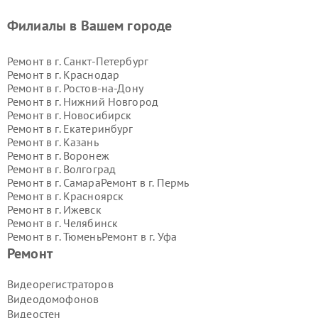
Филиалы в Вашем городе
Ремонт в г.
Санкт-Петербург
Ремонт в г.
Краснодар
Ремонт в г.
Ростов-на-Дону
Ремонт в г.
Нижний Новгород
Ремонт в г.
Новосибирск
Ремонт в г.
Екатеринбург
Ремонт в г.
Казань
Ремонт в г.
Воронеж
Ремонт в г.
Волгоград
Ремонт в г.
Самара
Ремонт в г.
Пермь
Ремонт в г.
Красноярск
Ремонт в г.
Ижевск
Ремонт в г.
Челябинск
Ремонт в г.
Тюмень
Ремонт в г.
Уфа
Ремонт в г.
Омск
Ремонт в г.
Иркутск
Ремонт
Ремонт в г.
Ярославль
Ремонт в г.
Саратов
Видеорегистраторов
Ремонт в г.
Барнаул
Видеодомофонов
Ремонт в г.
Тольятти
Видеостен
Ремонт в г.
Хабаровск