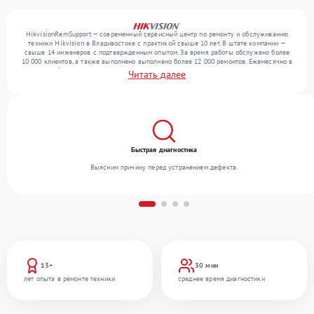
HikvisionRemSupport — современный сервисный центр по ремонту и обслуживанию
техники Hikvision в Владивостоке с практикой свыше 10 лет. В штате компании —
свыше 14 инженеров с подтвержденным опытом. За время работы обслужено более
10 000 клиентов, а также выполнено выполнено более 12 000 ремонтов. Ежемесячно в
сервисный центр поступает свыше 300 единиц техники, включая , , . Мы устраняем
Читать далее
поломки любой сложности и предлагаем стабильный уровень сервиса благодаря
отлаженным процессам ремонта.
Быстрая диагностика
Выясним причину перед устранением дефекта.
13+
30 мин
лет опыта в ремонте техники
среднее время диагностики